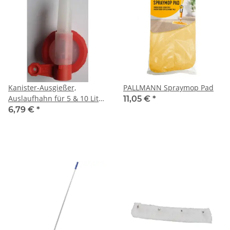
Kanister-Ausgießer,
PALLMANN Spraymop Pad
Auslaufhahn für 5 & 10 Liter
11,05 €
*
Kanister
6,79 €
*