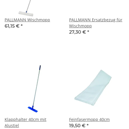
PALLMANN Wischmopp
PALLMANN Ersatzbezug für
Wischmopp
61,15 €
*
27,30 €
*
Klapphalter 40cm mit
Feinfasermopp 40cm
Alustiel
19,50 €
*