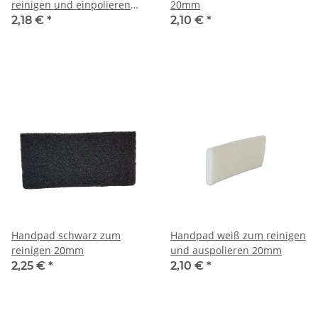
reinigen und einpolieren
20mm
20mm
2,18 €
*
2,10 €
*
Handpad schwarz zum
Handpad weiß zum reinigen
reinigen 20mm
und auspolieren 20mm
2,25 €
*
2,10 €
*