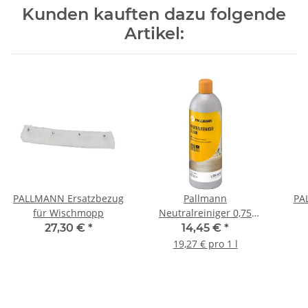
Kunden kauften dazu folgende
Artikel:
PALLMANN Ersatzbezug
Pallmann
PA
für Wischmopp
Neutralreiniger 0,75
Liter
27,30 €
*
14,45 €
*
19,27 € pro 1 l