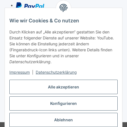
Wie wir Cookies & Co nutzen
Kredit- und Debitkarte
Durch Klicken auf „Alle akzeptieren“ gestatten Sie den
Rechnung
Einsatz folgender Dienste auf unserer Website: YouTube.
Vorkasse
Sie können die Einstellung jederzeit ändern
(Fingerabdruck-Icon links unten). Weitere Details finden
Sie unter
Konfigurieren
und in unserer
Unser Versandpartner
Datenschutzerklärung
.
Impressum
|
Datenschutzerklärung
Alle akzeptieren
Konfigurieren
Vertrag widerrufen
* Alle Preise inkl. gesetzlicher USt., zzgl.
Versand
Ablehnen