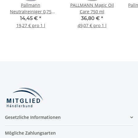
Pallmann
PALLMANN Magic Oil
Pall
Neutralreiniger 0,75
Care 750 ml
Liter
14,45 €
*
36,80 €
*
19,27 € pro 1 l
49,07 € pro 1 l
Gesetzliche Informationen
Mögliche Zahlungsarten