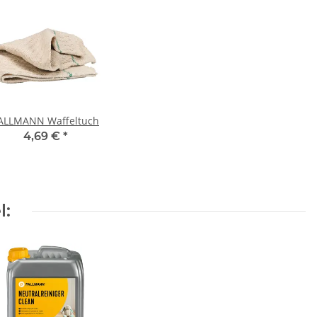
ALLMANN Waffeltuch
4,69 €
*
l: