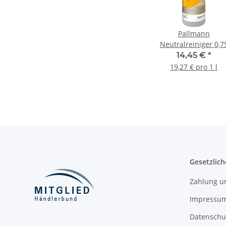
Pallmann
Neutralreiniger 0,7
Liter
14,45 €
*
19,27 € pro 1 l
Gesetzlich
Zahlung u
Impressu
Datenschu