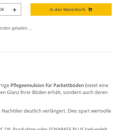
ck
In den Warenkorb
den geladen ...
rtige
Pflegeemulsion für Parkettböden
bietet eine
en Glanz Ihrer Böden erhält, sondern auch deren
s Nachölen deutlich verlängert. Dies spart wertvolle
IC
OIL Produkten oder SOYABASE PLUS behandelt