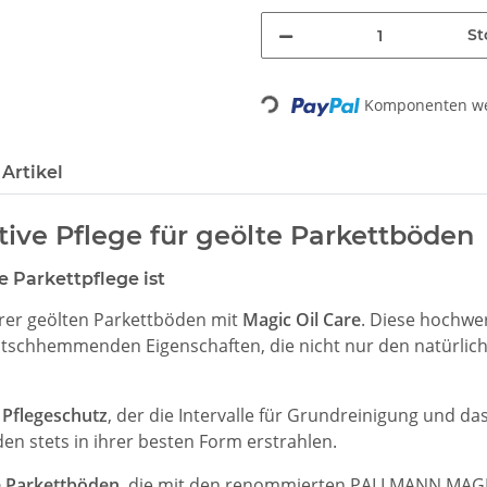
St
Loading...
Komponenten wer
Artikel
tive Pflege für geölte Parkettböden
e Parkettpflege ist
hrer geölten Parkettböden mit
Magic Oil Care
. Diese hochwe
utschhemmenden Eigenschaften, die nicht nur den natürlich
 Pflegeschutz
, der die Intervalle für Grundreinigung und da
en stets in ihrer besten Form erstrahlen.
te Parkettböden
, die mit den renommierten PALLMANN MAG