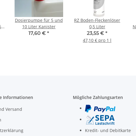
Dosierpumpe für 5 und
RZ Boden-Fleckenlöser
5
10 Liter Kanister
0,5 Liter
N
17,60 €
*
23,55 €
*
47,10 € pro 1 l
e Informationen
Mögliche Zahlungsarten
nd Versand
m
tzerklärung
Kredit- und Debitkarte