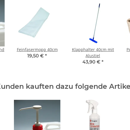
nd
Feinfasermopp 40cm
Klapphalter 40cm mit
P
Alustiel
19,50 €
*
43,90 €
*
unden kauften dazu folgende Artike