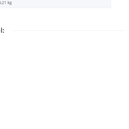
0,21
kg
l: