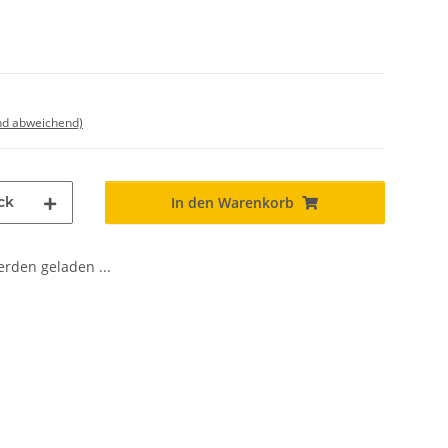
nd abweichend)
ck
In den Warenkorb
den geladen ...