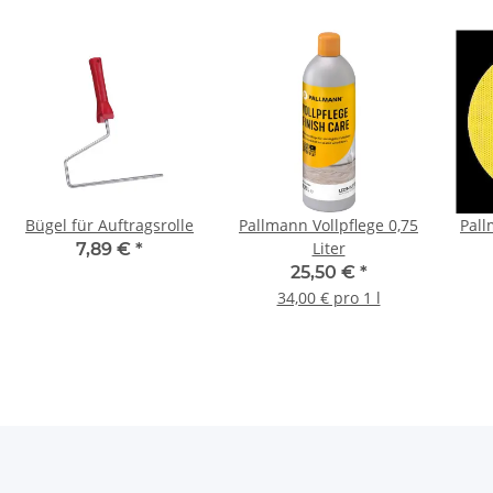
Bügel für Auftragsrolle
Pallmann Vollpflege 0,75
Pal
Liter
7,89 €
*
25,50 €
*
34,00 € pro 1 l